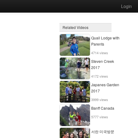
Login
Related Videos
Quail Lodge with
Parents
4714 views
Steven Creek
2017
4172 views
Japanes Garden
2017
3999 views
Banff Canada
5777 views
서란 미국방문