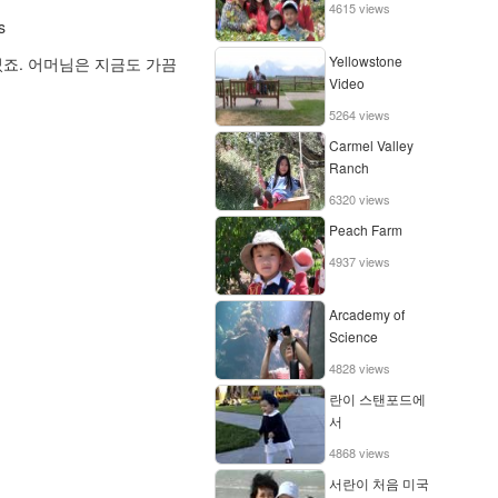
4615 views
s
Yellowstone
죠. 어머님은 지금도 가끔
Video
5264 views
Carmel Valley
Ranch
6320 views
Peach Farm
4937 views
Arcademy of
Science
4828 views
란이 스탠포드에
서
4868 views
서란이 처음 미국