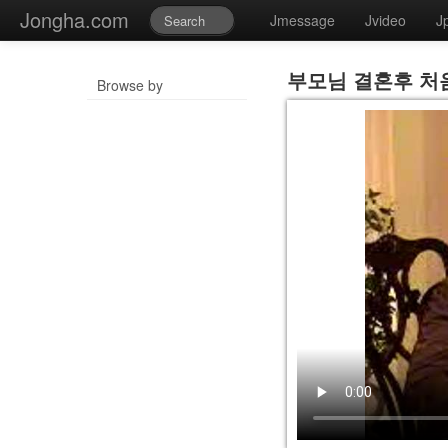
Jongha.com
Jmessage
Jvideo
J
부모님 결혼후 처
Browse by